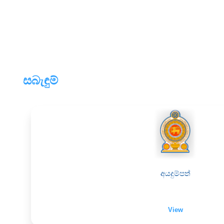
සබැඳුම්
අයදුම්පත්
View