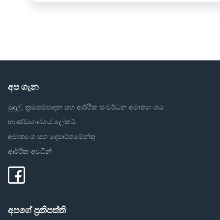
අප ගැන
මුදල්, ක්‍රමසම්පාදන සහ ආර්ථික සංවර්ධන අමාත්‍යාංශය
භාණ්ඩාගාරයේ ලේකම්
අමාත්‍යංශ සහ දෙපාර්තමේන්තු
ආර්ථික අවධීන්
අපගේ ප්‍රතිපත්ති