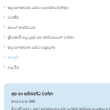
කළමනාකරණ සේවා දෙපාර්තමේන්තුව
වගකීම්
අපගේ කණ්ඩායම
ක්‍රියාකාරී සැලැසුම් සහ කාර්යසාධන වාර්තා
කළමනාකරණ සේවා චක්‍රලේඛ
සබැඳුම්
ගැලරිය
අප හා සම්බන්ධ වන්න
කාමර අංක 343
3 වැනි මහල, මුදල් අමාත්‍යාංශය,මහ ලේකම් කාර්යාලය,කොළඹ 01,