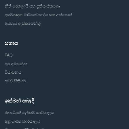
නීති රෙගුලාසි සහ ප්‍රතිසංස්කරණ
ප්‍රසම්පාදන මාර්ගෝපදේශ සහ අත්පොත්
අයවැය ඇස්තමේන්තු
සහාය
FAQ
අප අමතන්න
වියාචනය
අඩවි සිතියම
ඉක්මන් සබැඳි
ජනාධිපති ලේකම් කාර්යාලය
අග්‍රාමාත්‍ය කාර්යාලය