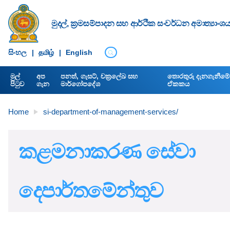
මුදල්, ක්‍රමසම්පාදන සහ ආර්ථික සංවර්ධන අමාත්‍යාංශ
සිංහ​ල
|
தமிழ்
|
English
මුල්
අප
පනත්, ගැසට්, චක්‍රලේඛ සහ
තොරතුරු දැනගැනීමේ අ
පිටුව
ගැන
මාර්ගෝපදේශ
ඒකකය
Home
si-department-of-management-services/
කළමනාකරණ සේවා
දෙපාර්තමේන්තුව