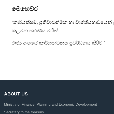
මෙහෙවර
“කාර්යක්ෂම, ප්‍රතිචාරාත්මක හා වෘත්තීයභාවයෙන් 
කළමනාකරණය මගින්
රාජ්‍ය අංශයේ කාර්යසාධනය ප්‍රවර්ධනය කිරීම ”
ABOUT US
Ministry of Finance, Planning and Economic Development
Secretary to the treasury