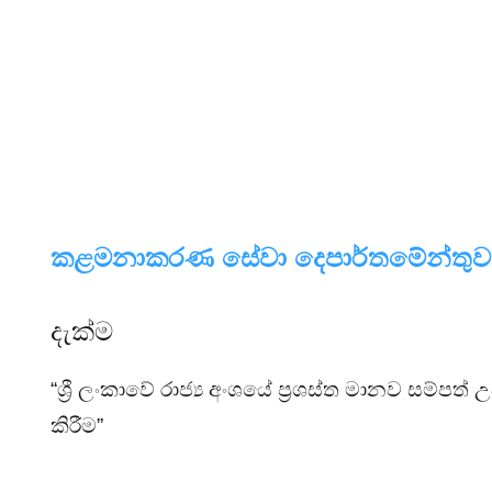
කළමනාකරණ සේවා දෙපාර්තමේන්තුව
දැක්ම
“ශ්‍රී ලංකාවේ රාජ්‍ය අංශයේ ප්‍රශස්ත මානව සම්පත්
උ
කිරීම”