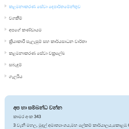
කළමනාකරණ සේවා දෙපාර්තමේන්තුව
වගකීම්
අපගේ කණ්ඩායම
ක්‍රියාකාරී සැලැසුම් සහ කාර්යසාධන වාර්තා
කළමනාකරණ සේවා චක්‍රලේඛ
සබැඳුම්
ගැලරිය
අප හා සම්බන්ධ වන්න
කාමර අංක 343
3 වැනි මහල, මුදල් අමාත්‍යාංශය,මහ ලේකම් කාර්යාලය,කොළඹ 01,