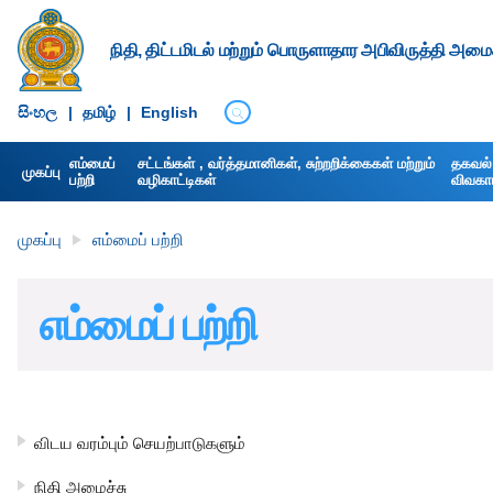
நிதி, திட்டமிடல் மற்றும் பொருளாதார அபிவிருத்தி அமைச
සිංහ​ල
|
தமிழ்
|
English
எம்மைப்
சட்டங்கள் , வர்த்தமானிகள், சுற்றறிக்கைகள் மற்றும்
தகவல் 
முகப்பு
பற்றி
வழிகாட்டிகள்
விவகார 
முகப்பு
எம்மைப் பற்றி
எம்மைப் பற்றி
விடய வரம்பும் செயற்பாடுகளும்
நிதி அமைச்சு