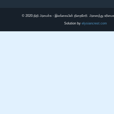
© 2020.
நிதி அமைச்சு - இலங்கையின் திறைசேரி. அனைத்து உரிமைக
Solution by
elysiancrest.com