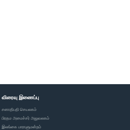
விரைவு இணைப்பு
சனாதிபதி செயலகம்
பிரதம அமைச்சர் அலுவலகம்
இலங்கை பாராளுமன்றம்