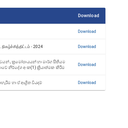
Download
Download
 நிகழ்ச்சித்திட்டம் - 2024
Download
යන් , ක්‍රමෝපායයන් හා මාර්ග සිතියම
Download
ාවේ නිර්දේශ අංක(1) ක්‍රියාත්මක කිරීම
ැරීම හා ඒ ආශ්‍රිත වියදම්
Download