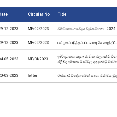
Date
Circular No
Title
29-12-2023
MF/02/2023
විමධ්‍යගත අයවැය වැඩසටහන - 2024
29-12-2023
MF/02/2023
பன்முகப்படுத்தப்பட்ட வரவு செலவுத்திட்ட
ඉදිරි දශකය සඳහා ජාතික බලශක්ති විභව
04-05-2023
MF/OI/2023
පිළිබඳ අමාත්‍ය මණ්ඩල අනුකමිටු වාර්ත
20-03-2023
letter
රාජකාරි විදේශ ගමන් සඳහා විනිමය මුදාහ