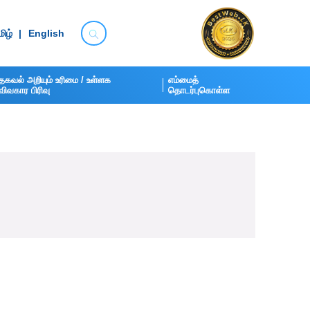
ிழ்
|
English
தகவல் அறியும் உரிமை / உள்ளக
எம்மைத்
விவகார பிரிவு​
தொடர்புகொள்ள