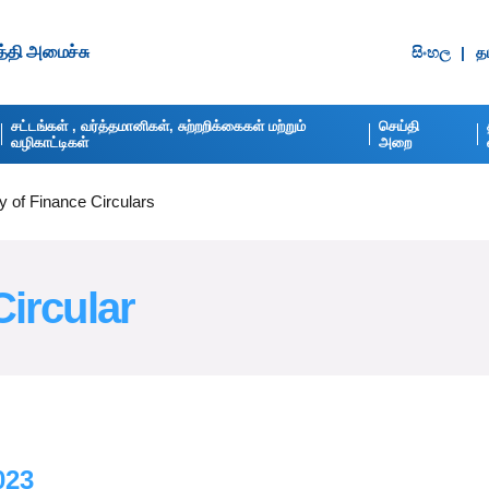
ுத்தி அமைச்சு
සිංහ​ල
|
தம
சட்டங்கள் , வர்த்தமானிகள், சுற்றறிக்கைகள் மற்றும்
செய்தி
வழிகாட்டிகள்
அறை
y of Finance Circulars
Circular
023